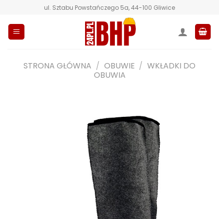
Przewiń
ul. Sztabu Powstańczego 5a, 44-100 Gliwice
do
zawartości
STRONA GŁÓWNA
/
OBUWIE
/
WKŁADKI DO
OBUWIA