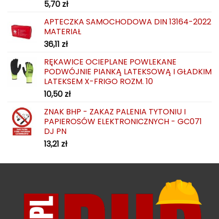
5,70
zł
APTECZKA SAMOCHODOWA DIN 13164-2022
MATERIAŁ
36,11
zł
RĘKAWICE OCIEPLANE POWLEKANE
PODWÓJNIE PIANKĄ LATEKSOWĄ I GŁADKIM
LATEKSEM X-FRIGO ROZM. 10
10,50
zł
ZNAK BHP - ZAKAZ PALENIA TYTONIU I
PAPIEROSÓW ELEKTRONICZNYCH - GC071
DJ PN
13,21
zł