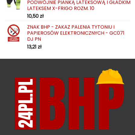
PODWÓJNIE PIANKĄ LATEKSOWĄ I GŁADKIM
LATEKSEM X-FRIGO ROZM. 10
10,50
zł
ZNAK BHP - ZAKAZ PALENIA TYTONIU I
PAPIEROSÓW ELEKTRONICZNYCH - GC071
DJ PN
13,21
zł