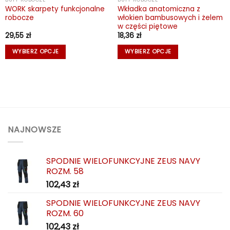
WORK skarpety funkcjonalne
Wkładka anatomiczna z
robocze
włokien bambusowych i żelem
w części piętowe
29,55
zł
18,36
zł
WYBIERZ OPCJE
WYBIERZ OPCJE
Ten
Ten
produkt
produkt
ma
ma
wiele
wiele
wariantów.
wariantów.
Opcje
Opcje
można
można
NAJNOWSZE
wybrać
wybrać
na
na
SPODNIE WIELOFUNKCYJNE ZEUS NAVY
stronie
stronie
ROZM. 58
produktu
produktu
102,43
zł
SPODNIE WIELOFUNKCYJNE ZEUS NAVY
ROZM. 60
102,43
zł