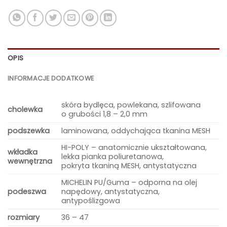
OPIS
INFORMACJE DODATKOWE
skóra bydlęca, powlekana, szlifowana
cholewka
o grubości 1,8 – 2,0 mm
podszewka
laminowana, oddychająca tkanina MESH
HI-POLY – anatomicznie ukształtowana,
wkładka
lekka pianka poliuretanowa,
wewnętrzna
pokryta tkaniną MESH, antystatyczna
MICHELIN PU/Guma – odporna na olej
podeszwa
napędowy, antystatyczna,
antypoślizgowa
rozmiary
36 – 47