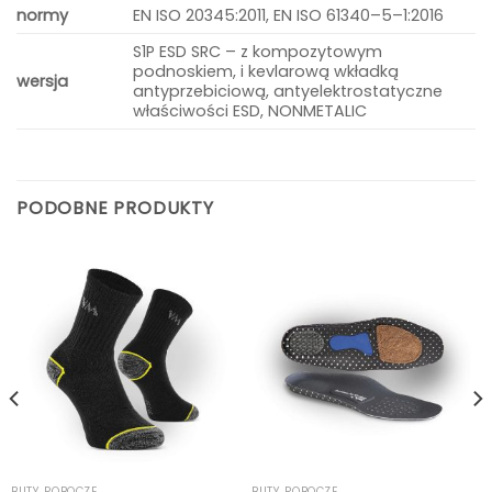
normy
EN ISO 20345:2011, EN ISO 61340–5–1:2016
S1P ESD SRC – z kompozytowym
podnoskiem, i kevlarową wkładką
wersja
antyprzebiciową, antyelektrosta­tyczne
właściwości ESD, NONMETALIC
PODOBNE PRODUKTY
BUTY ROBOCZE
BUTY ROBOCZE