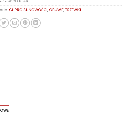
C-CUPRO S1 46
orie:
CUPRO S1
,
NOWOŚCI
,
OBUWIE
,
TRZEWIKI
KOWE