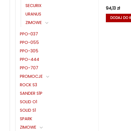
ROZM. 43
SECURIX
94,13
zł
94,13
zł
URANUS
KA
DOWIEDZ SIĘ WIĘCEJ
DODAJ DO 
ZIMOWE
PPO-037
PPO-055
PPO-305
PPO-444
PPO-707
PROMOCJE
ROCK S3
SANDER S1P
SOLID O1
SOLID S1
SPARK
ZIMOWE