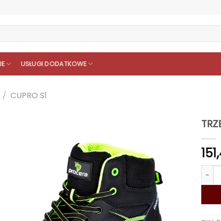
JE
USŁUGI DODATKOWE
/
CUPRO S1
TRZ
151
ilość