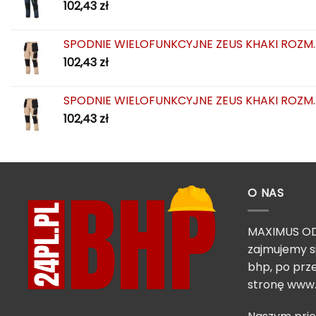
102,43
zł
SPODNIE WIELOFUNKCYJNE ZEUS KHAKI ROZM.
102,43
zł
SPODNIE WIELOFUNKCYJNE ZEUS KHAKI ROZM.
102,43
zł
O NAS
MAXIMUS OD
zajmujemy s
bhp, po prze
stronę
www.