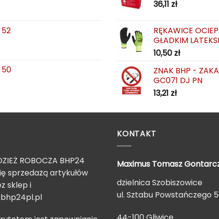
36,11
zł
 52
RĘKAWICE OCIEP
GŁADKIM LATEKS
10,50
zł
 50
ZNAK BHP - ZAK
GC071 DJ PN
13,21
zł
KONTAKT
ZIEŻ ROBOCZA BHP24
Maximus Tomasz
Gontarc
ię sprzedażą artykułów
dzielnica Szobiszowice
z sklep i
ul. Sztabu Powstańczego 
bhp24pl.pl
44-100 Gliwice