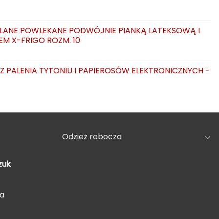
LANE POWLEKANE PODWÓJNIE PIANKĄ LATEKSOWĄ I
EM X-FRIGO ROZM. 10
AZ PALENIA TYTONIU I PAPIEROSÓW ELEKTRONICZNYCH -
Odzież robocza
zuk
5a