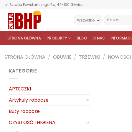
Przewiń
ul. Sztabu Powstańczego 5a, 44-100 Gliwice
do
zawartości
Szukaj:
STRONA GŁÓWNA
PRODUKTY
BLOG
O NAS
INFORMAC
STRONA GŁÓWNA
/
OBUWIE
/
TRZEWIKI
/
NOWOŚCI
KATEGORIE
APTECZKI
Artykuły robocze
Buty robocze
CZYSTOŚĆ I HIGIENA