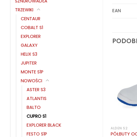
SZNUROWADŁA
TRZEWIKI
EAN
CENTAUR
COBALT S1
EXPLORER
PODOB
GALAXY
HELIX S3
JUPITER
MONTE S1P
NOWOŚCI
ASTER S3
BRAK W MAGAZYNIE
ATLANTIS
BALTO
CUPRO S1
EXPLORER BLACK
VA
ALDEN S2
ALDEN S2
FESTO S1P
PÓŁBUTY OCHRONNE ALDEN S2
CLOG LIME
PÓŁBUTY OC