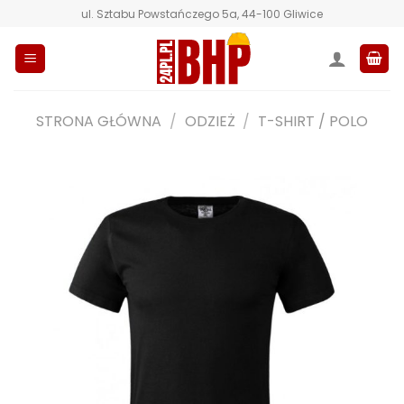
Przewiń
ul. Sztabu Powstańczego 5a, 44-100 Gliwice
do
zawartości
STRONA GŁÓWNA
/
ODZIEŻ
/
T-SHIRT / POLO