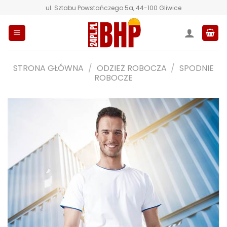
Przewiń
ul. Sztabu Powstańczego 5a, 44-100 Gliwice
do
zawartości
STRONA GŁÓWNA
/
ODZIEŻ ROBOCZA
/
SPODNIE
ROBOCZE