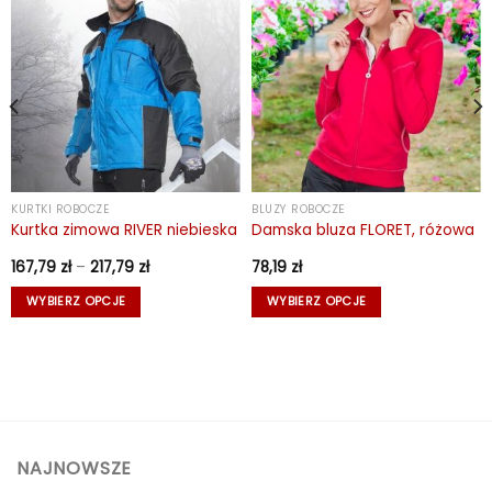
KURTKI ROBOCZE
BLUZY ROBOCZE
Kurtka zimowa RIVER niebieska
Damska bluza FLORET, różowa
Zakres
167,79
zł
–
217,79
zł
78,19
zł
cen:
od
WYBIERZ OPCJE
WYBIERZ OPCJE
167,79 zł
do
Ten
Ten
217,79 zł
produkt
produkt
ma
ma
wiele
wiele
wariantów.
wariantów.
Opcje
Opcje
można
można
NAJNOWSZE
wybrać
wybrać