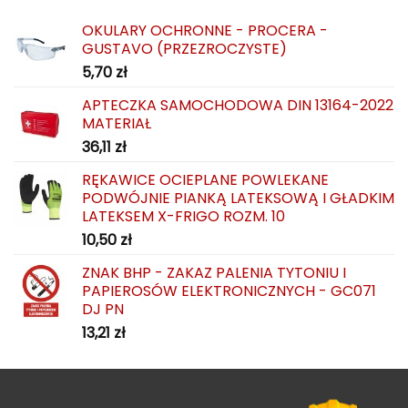
OKULARY OCHRONNE - PROCERA -
GUSTAVO (PRZEZROCZYSTE)
5,70
zł
APTECZKA SAMOCHODOWA DIN 13164-2022
MATERIAŁ
36,11
zł
RĘKAWICE OCIEPLANE POWLEKANE
PODWÓJNIE PIANKĄ LATEKSOWĄ I GŁADKIM
LATEKSEM X-FRIGO ROZM. 10
10,50
zł
ZNAK BHP - ZAKAZ PALENIA TYTONIU I
PAPIEROSÓW ELEKTRONICZNYCH - GC071
DJ PN
13,21
zł