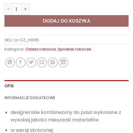
ilość Spodnie do pasa VISION 02 zielone, skrócone
DODAJ DO KOSZYKA
SKU:
cs-CZ_H9195
Kategorie:
Odzież robocza
,
Spodnie robocze
OPIS
INFORMACJE DODATKOWE
designerskie kombinezony do pasa wykonane z
wysokiej jakości mieszanki materiałów
w wersji skróconej