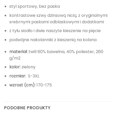
styl sportowy, bez paska
kontrastowe szwy dżinsową nicią, z oryginalnymi
srebrnymi paskami odblaskowymi i dodatkami
z tyłu siodło i dwie naszyte kieszenie na pięcie
podwójne nakolanniki z kieszenią na kolana
materiał:
twill 60% bawełna, 40% poliester, 260
g/m2
kolor:
zielony
rozmiar:
S-3XL
wzrost (cm):
170-175
PODOBNE PRODUKTY