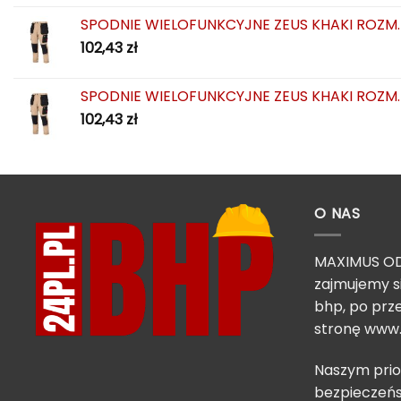
SPODNIE WIELOFUNKCYJNE ZEUS KHAKI ROZM.
102,43
zł
SPODNIE WIELOFUNKCYJNE ZEUS KHAKI ROZM.
102,43
zł
O NAS
MAXIMUS OD
zajmujemy s
bhp, po prze
stronę
www.
Naszym prio
bezpieczeńs