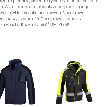
zenie przednie, kieszenie tylne kryte patką na rzep,
itp. Wzmocnienia z materiału zabezpieczającego
osowania wkładek nakolannikowych. Dodatkowa
kszające wytrzymałość. Dodatkowe elementy
zawieszką. Rozmiary od S/48-2XL/58.