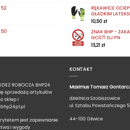
 52
RĘKAWICE OCIEP
GŁADKIM LATEKS
10,50
zł
 50
ZNAK BHP - ZAK
GC071 DJ PN
13,21
zł
KONTAKT
ZIEŻ ROBOCZA BHP24
Maximus Tomasz
Gontarc
ię sprzedażą artykułów
dzielnica Szobiszowice
z sklep i
ul. Sztabu Powstańczego 
bhp24pl.pl
44-100 Gliwice
rytetem jest zapewnianie
twa i wygody