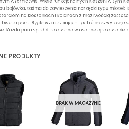
m wzornictwie. Wiele funkcjonalnych kieszeni w tym kies
ypu bojówka, taśma do zawieszenia narzędzi typu młotek 
etarciem na kieszeniach i kolanach z możliwością zast
 obwodu pasa. Rygle wzmacniające i potrójne szwy zwię
e. Każda para spodni pakowana w osobne opakowanie z 
NE PRODUKTY
BRAK W MAGAZYNIE