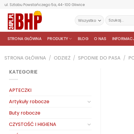
Przewiń
ul. Sztabu Powstańczego 5a, 44-100 Gliwice
do
zawartości
Szukaj:
STRONA GŁÓWNA
PRODUKTY
BLOG
O NAS
INFORMAC
STRONA GŁÓWNA
/
ODZIEŻ
/
SPODNIE DO PASA
/
P
KATEGORIE
APTECZKI
Artykuły robocze
Buty robocze
CZYSTOŚĆ I HIGIENA