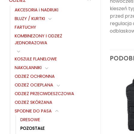
ODZIEŻ
nowoczesny
kieszeń t
AKCESORIA i NADRUKI
przed prz
BLUZY / KURTKI
regulacja
FARTUCHY
odblaskow
KOMBINEZONY I ODZIEŻ
JEDNORAZOWA
PODOB
KOSZULE FLANELOWE
NAKOLANNIKI
ODZIEŻ OCHRONNA
ODZIEŻ OCIEPLANA
ODZIEŻ PRZECIWDESZCZOWA
ODZIEŻ SKÓRZANA
SPODNIE DO PASA
DRESOWE
POZOSTAŁE