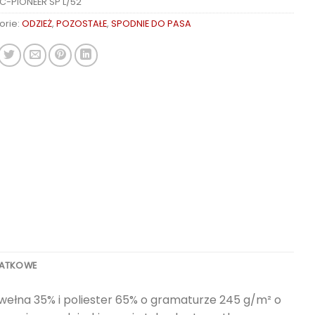
C-PIONEER SP L/52
orie:
ODZIEŻ
,
POZOSTAŁE
,
SPODNIE DO PASA
DATKOWE
awełna 35% i poliester 65% o gramaturze 245 g/m² o