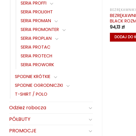
SERIA PROFFI
PLANE
KURTKI ZIMOWE
BEZRĘKAWNIKI
SERIA PROLIGHT
IEPLANY ALTO
KURTKA OCIEPLANA ALPHA ROZM.
BEZRĘKAWNI
SERIA PROMAN
XL
BLACK ROZM.
173,42
zł
94,13
zł
SERIA PROMONTER
KA
DODAJ DO KOSZYKA
DODAJ DO 
SERIA PROPLAN
SERIA PROTAC
SERIA PROTECH
SERIA PROWORK
SPODNIE KRÓTKIE
SPODNIE OGRODNICZKI
T-SHIRT / POLO
Odzież robocza
PÓŁBUTY
PROMOCJE