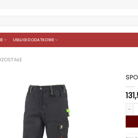
JE
USŁUGI DODATKOWE
OZOSTAŁE
SPO
131
ilość