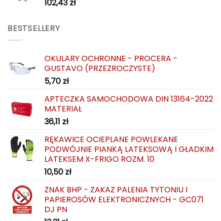
102,43
zł
BESTSELLERY
OKULARY OCHRONNE - PROCERA -
GUSTAVO (PRZEZROCZYSTE)
5,70
zł
APTECZKA SAMOCHODOWA DIN 13164-2022
MATERIAŁ
36,11
zł
RĘKAWICE OCIEPLANE POWLEKANE
PODWÓJNIE PIANKĄ LATEKSOWĄ I GŁADKIM
LATEKSEM X-FRIGO ROZM. 10
10,50
zł
ZNAK BHP - ZAKAZ PALENIA TYTONIU I
PAPIEROSÓW ELEKTRONICZNYCH - GC071
DJ PN