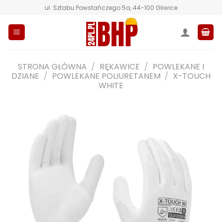
Przewiń
ul. Sztabu Powstańczego 5a, 44-100 Gliwice
do
zawartości
STRONA GŁÓWNA
/
RĘKAWICE
/
POWLEKANE I
DZIANE
/
POWLEKANE POLIURETANEM
/
X-TOUCH
WHITE