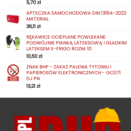
5,70
zł
APTECZKA SAMOCHODOWA DIN 13164-2022
MATERIAŁ
36,11
zł
RĘKAWICE OCIEPLANE POWLEKANE
PODWÓJNIE PIANKĄ LATEKSOWĄ I GŁADKIM
LATEKSEM X-FRIGO ROZM. 10
10,50
zł
ZNAK BHP - ZAKAZ PALENIA TYTONIU I
PAPIEROSÓW ELEKTRONICZNYCH - GC071
DJ PN
13,21
zł