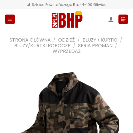
Przewiń
ul. Sztabu Powstańczego 5a, 44-100 Gliwice
do
zawartości
STRONA GŁÓWNA
/
ODZIEŻ
/
BLUZY / KURTKI
/
BLUZY/KURTKI ROBOCZE
/
SERIA PROMAN
/
WYPRZEDAŻ