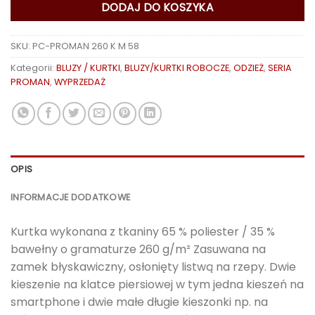
DODAJ DO KOSZYKA
SKU:
PC-PROMAN 260 K M 58
Kategorii:
BLUZY / KURTKI
,
BLUZY/KURTKI ROBOCZE
,
ODZIEŻ
,
SERIA
PROMAN
,
WYPRZEDAŻ
OPIS
INFORMACJE DODATKOWE
Kurtka wykonana z tkaniny 65 % poliester / 35 %
bawełny o gramaturze 260 g/m² Zasuwana na
zamek błyskawiczny, osłonięty listwą na rzepy. Dwie
kieszenie na klatce piersiowej w tym jedna kieszeń na
smartphone i dwie małe długie kieszonki np. na