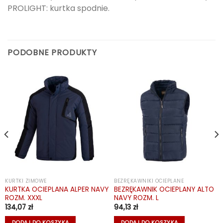
PROLIGHT: kurtka spodnie.
PODOBNE PRODUKTY
KURTKI ZIMOWE
BEZRĘKAWNIKI OCIEPLANE
KURTKA OCIEPLANA ALPER NAVY
BEZRĘKAWNIK OCIEPLANY ALTO
ROZM. XXXL
NAVY ROZM. L
134,07
zł
94,13
zł
DODAJ DO KOSZYKA
DODAJ DO KOSZYKA