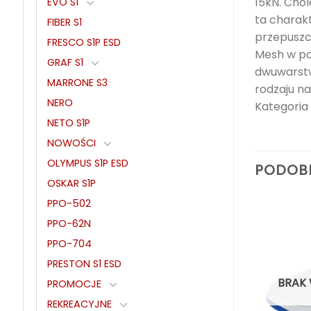
15kN. Cho
EVO S1
ta charak
FIBER S1
przepuszc
FRESCO S1P ESD
Mesh w po
GRAF S1
dwuwarstw
MARRONE S3
rodzaju n
NERO
Kategoria 
NETO S1P
NOWOŚCI
OLYMPUS S1P ESD
PODOB
OSKAR S1P
PPO-502
PPO-62N
PPO-704
PRESTON S1 ESD
BRAK
PROMOCJE
REKREACYJNE