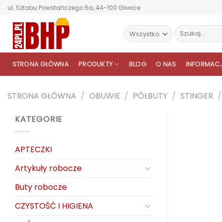
Przewiń
ul. Sztabu Powstańczego 5a, 44-100 Gliwice
do
zawartości
Szukaj:
STRONA GŁÓWNA
PRODUKTY
BLOG
O NAS
INFORMAC
STRONA GŁÓWNA
/
OBUWIE
/
PÓŁBUTY
/
STINGER
/
KATEGORIE
APTECZKI
Artykuły robocze
Buty robocze
CZYSTOŚĆ I HIGIENA