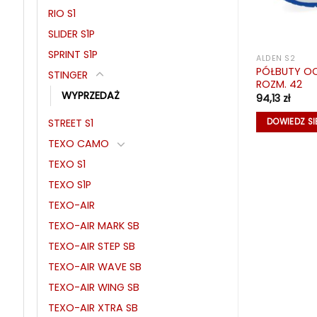
RIO S1
SLIDER S1P
SPRINT S1P
ALDEN S2
ALDEN S2
NE ALDEN S2
PÓŁBUTY OC
PÓŁBUTY OCHRONNE ALDEN S2
STINGER
ROZM. 42
WYPRZEDAŻ
94,13
zł
94,13
zł
STREET S1
KA
DODAJ DO KOSZYKA
DOWIEDZ SI
TEXO CAMO
TEXO S1
TEXO S1P
TEXO-AIR
TEXO-AIR MARK SB
TEXO-AIR STEP SB
TEXO-AIR WAVE SB
TEXO-AIR WING SB
TEXO-AIR XTRA SB