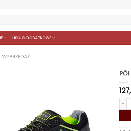
JE
USŁUGI DODATKOWE
WYPRZEDAŻ
PÓŁ
127
ilość