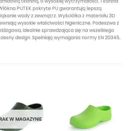
amidową tkaniną, o wysokiej wytrzymałości. Tkanina
. Włókna PUTEK pokryte PU gwarantują lepszą
ąkanie wody z zewnątrz. Wyściółka z materiału 3D
wniają wysokie właściwości higieniczne. Podeszwa z
lizgowa, idealnie sprawdzająca się na wszelkiego
oczesny design. Spełniają wymagania normy EN 20345.
RAK W MAGAZYNIE