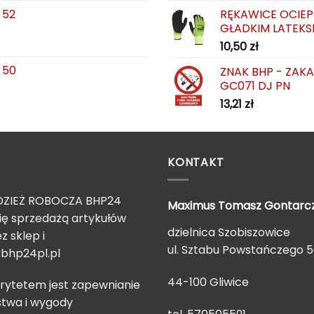
 52
RĘKAWICE OCIEP
GŁADKIM LATEKS
10,50
zł
 50
ZNAK BHP - ZAK
GC071 DJ PN
13,21
zł
KONTAKT
ZIEŻ ROBOCZA BHP24
Maximus Tomasz
Gontarc
ię sprzedażą artykułów
dzielnica Szobiszowice
z sklep i
ul. Sztabu Powstańczego 
bhp24pl.pl
44-100 Gliwice
rytetem jest zapewnianie
twa i wygody