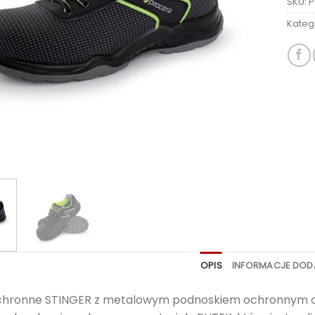
SKU:
P
Kateg
OPIS
INFORMACJE DO
chronne STINGER z metalowym podnoskiem ochronnym odp