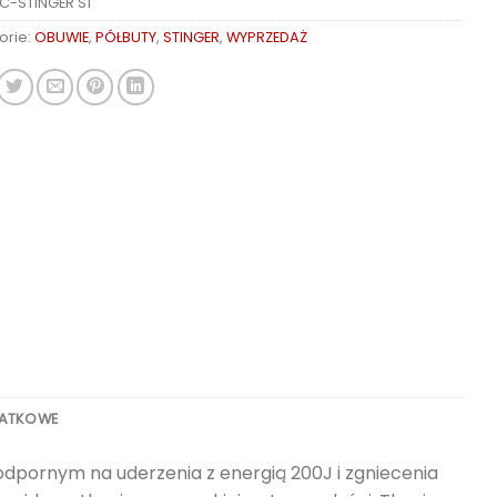
C-STINGER S1
orie:
OBUWIE
,
PÓŁBUTY
,
STINGER
,
WYPRZEDAŻ
DATKOWE
ornym na uderzenia z energią 200J i zgniecenia