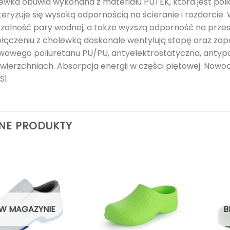
lewka obuwia wykonana z materiału PUTEK, która jest poli
teryzuje się wysoką odpornością na ścieranie i rozdarcie
zalność pary wodnej, a także wyższą odporność na przesi
łączeniu z cholewką doskonale wentylują stopę oraz zape
owego poliuretanu PU/PU, antyelektrostatyczna, antypoś
awierzchniach. Absorpcja energii w części piętowej. Now
S1.
NE PRODUKTY
 W MAGAZYNIE
B