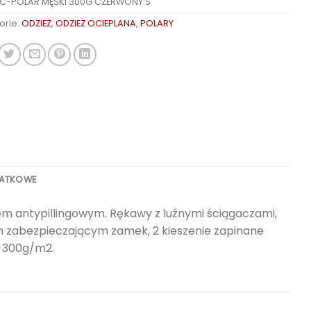
C-POLAR MĘSKI 300G CZERWONY S
orie:
ODZIEŻ
,
ODZIEŻ OCIEPLANA
,
POLARY
DATKOWE
em antypillingowym. Rękawy z luźnymi ściągaczami,
em zabezpieczającym zamek, 2 kieszenie zapinane
 300g/m2.