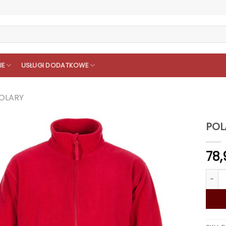
JE
USŁUGI DODATKOWE
OLARY
POL
78
ilość