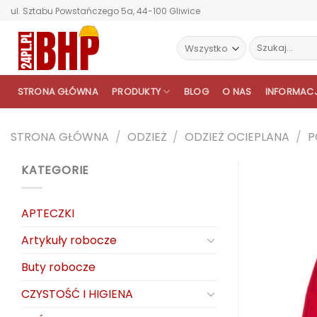
Przewiń
ul. Sztabu Powstańczego 5a, 44-100 Gliwice
do
zawartości
Szukaj:
STRONA GŁÓWNA
PRODUKTY
BLOG
O NAS
INFORMAC
STRONA GŁÓWNA
/
ODZIEŻ
/
ODZIEŻ OCIEPLANA
/
P
KATEGORIE
APTECZKI
Artykuły robocze
Buty robocze
CZYSTOŚĆ I HIGIENA