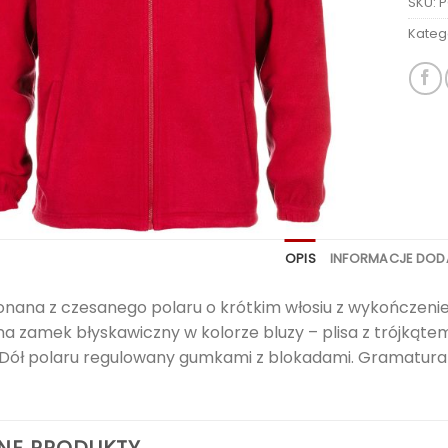
SKU:
P
Kateg
OPIS
INFORMACJE DO
onana z czesanego polaru o krótkim włosiu z wykończeni
na zamek błyskawiczny w kolorze bluzy – plisa z trójkąt
Dół polaru regulowany gumkami z blokadami. Gramatura