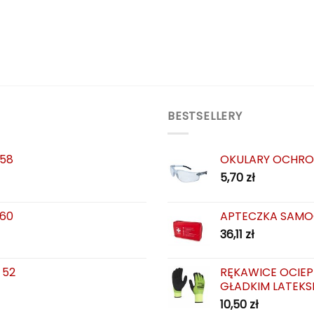
BESTSELLERY
 58
OKULARY OCHRO
5,70
zł
 60
APTECZKA SAMO
36,11
zł
 52
RĘKAWICE OCIEP
GŁADKIM LATEKS
10,50
zł