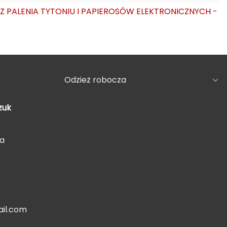
AZ PALENIA TYTONIU I PAPIEROSÓW ELEKTRONICZNYCH -
Odzież robocza
zuk
5a
il.com