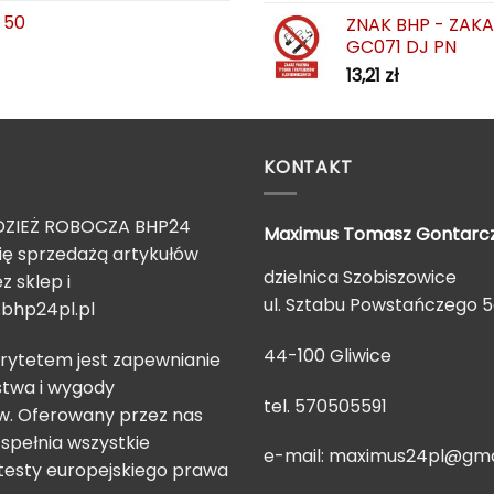
 50
ZNAK BHP - ZAK
GC071 DJ PN
13,21
zł
KONTAKT
ZIEŻ ROBOCZA BHP24
Maximus Tomasz
Gontarc
ię sprzedażą artykułów
dzielnica Szobiszowice
z sklep i
ul. Sztabu Powstańczego 
bhp24pl.pl
44-100 Gliwice
rytetem jest zapewnianie
twa i wygody
tel. 570505591
. Oferowany przez nas
spełnia wszystkie
e-mail:
maximus24pl@gma
testy europejskiego prawa