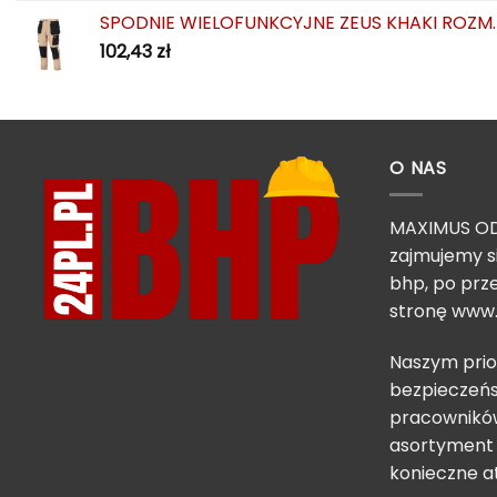
SPODNIE WIELOFUNKCYJNE ZEUS KHAKI ROZM.
102,43
zł
O NAS
MAXIMUS OD
zajmujemy s
bhp, po prze
stronę
www.
Naszym prio
bezpieczeńs
pracowników
asortyment 
konieczne a