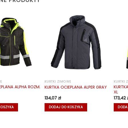
NE PRODUKTY
WE
KURTKI ZIMOWE
KURTKI
EPLANA ALPHA ROZM.
KURTKA
KURTKA OCIEPLANA ALPER GRAY
XL
134,07
zł
173,42
KOSZYKA
DODAJ DO KOSZYKA
DODA