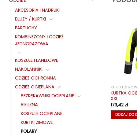
PODOB
ODZIEŻ
AKCESORIA i NADRUKI
BLUZY / KURTKI
FARTUCHY
KOMBINEZONY I ODZIEŻ
JEDNORAZOWA
KOSZULE FLANELOWE
NAKOLANNIKI
ODZIEŻ OCHRONNA
ODZIEŻ OCIEPLANA
PLANE
BEZRĘKAWNIKI OCIEPLANE
KURTKI ZIMO
IEPLANY ALTO
BEZRĘKAWNIK OCIEPLANY ALTO
KURTKA OCI
BEZRĘKAWNIKI OCIEPLANE
NAVY
XXL
BIELIZNA
94,13
zł
173,42
zł
KOSZULE OCIEPLANE
KA
DODAJ DO KOSZYKA
DODAJ DO 
KURTKI ZIMOWE
POLARY