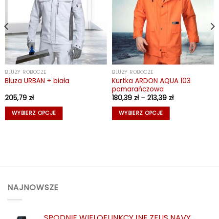
BLUZY ROBOCZE
BLUZY ROBOCZE
Kurtka ARDON AQUA 103
Bluza URBAN + biała
pomarańczowa
Zakres
205,79
zł
180,39
zł
–
213,39
zł
cen:
od
WYBIERZ OPCJE
WYBIERZ OPCJE
180,39 zł
do
Ten
Ten
213,39 zł
produkt
produkt
ma
ma
wiele
wiele
wariantów.
wariantów.
Opcje
Opcje
można
można
NAJNOWSZE
wybrać
wybrać
na
na
SPODNIE WIELOFUNKCYJNE ZEUS NAVY
stronie
stronie