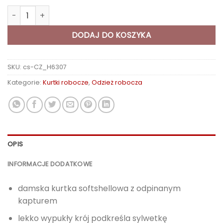
do
ilość Miękka kurtka. FLORET damskie, czarne, różowe zamki
258,09 zł
DODAJ DO KOSZYKA
SKU:
cs-CZ_H6307
Kategorie:
Kurtki robocze
,
Odzież robocza
OPIS
INFORMACJE DODATKOWE
damska kurtka softshellowa z odpinanym
kapturem
lekko wypukły krój podkreśla sylwetkę