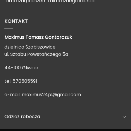
”na każdą kieszeń” i dla każdego klienta.
KONTAKT
Maximus Tomasz
Gontarczuk
dzielnica Szobiszowice
ul. Sztabu Powstańczego 5a
44-100 Gliwice
tel. 570505591
e-mail:
maximus24pl@gmail.com
Odzież robocza