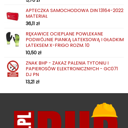
5,70
zł
APTECZKA SAMOCHODOWA DIN 13164-2022
MATERIAŁ
36,11
zł
RĘKAWICE OCIEPLANE POWLEKANE
PODWÓJNIE PIANKĄ LATEKSOWĄ I GŁADKIM
LATEKSEM X-FRIGO ROZM. 10
10,50
zł
ZNAK BHP - ZAKAZ PALENIA TYTONIU I
PAPIEROSÓW ELEKTRONICZNYCH - GC071
DJ PN
13,21
zł