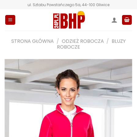
Przewiń
ul. Sztabu Powstańczego 5a, 44-100 Gliwice
do
zawartości
STRONA GŁÓWNA
/
ODZIEŻ ROBOCZA
/
BLUZY
ROBOCZE