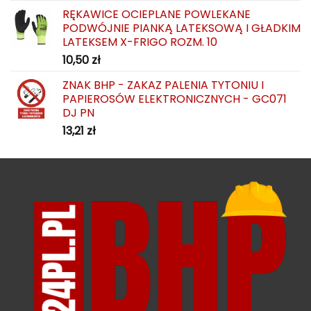
RĘKAWICE OCIEPLANE POWLEKANE
PODWÓJNIE PIANKĄ LATEKSOWĄ I GŁADKIM
LATEKSEM X-FRIGO ROZM. 10
10,50
zł
ZNAK BHP - ZAKAZ PALENIA TYTONIU I
PAPIEROSÓW ELEKTRONICZNYCH - GC071
DJ PN
13,21
zł