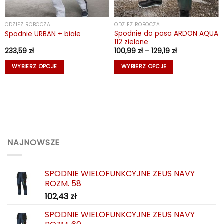
ODZIEŻ ROBOCZA
ODZIEŻ ROBOCZA
Spodnie do pasa ARDON AQUA
Spodnie URBAN + białe
112 zielone
Zakres
233,59
zł
100,99
zł
–
129,19
zł
cen:
od
WYBIERZ OPCJE
WYBIERZ OPCJE
100,99 zł
do
Ten
Ten
129,19 zł
produkt
produkt
ma
ma
wiele
wiele
wariantów.
wariantów.
Opcje
Opcje
można
można
NAJNOWSZE
wybrać
wybrać
na
na
SPODNIE WIELOFUNKCYJNE ZEUS NAVY
stronie
stronie
ROZM. 58
produktu
produktu
102,43
zł
SPODNIE WIELOFUNKCYJNE ZEUS NAVY