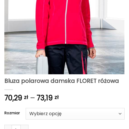
Bluza polarowa damska FLORET różowa
Zakres
70,29
–
73,19
zł
zł
cen:
od
Rozmiar
70,29 zł
do
ilość Bluza polarowa damska FLORET różowa