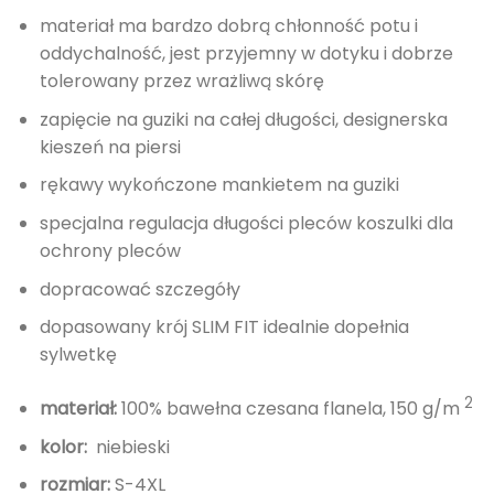
materiał ma bardzo dobrą chłonność potu i
oddychalność, jest przyjemny w dotyku i dobrze
tolerowany przez wrażliwą skórę
zapięcie na guziki na całej długości, designerska
kieszeń na piersi
rękawy wykończone mankietem na guziki
specjalna regulacja długości pleców koszulki dla
ochrony pleców
dopracować szczegóły
dopasowany krój SLIM FIT idealnie dopełnia
sylwetkę
2
materiał:
100% bawełna czesana flanela, 150 g/m
kolor:
niebieski
rozmiar:
S-4XL