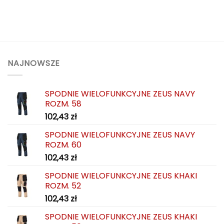
155,39 zł
67,49 zł
produkt
produkt
ma
ma
wiele
wiele
wariantów.
wariantów.
Opcje
Opcje
można
można
NAJNOWSZE
wybrać
wybrać
na
na
SPODNIE WIELOFUNKCYJNE ZEUS NAVY
stronie
stronie
ROZM. 58
produktu
produktu
102,43
zł
SPODNIE WIELOFUNKCYJNE ZEUS NAVY
ROZM. 60
102,43
zł
SPODNIE WIELOFUNKCYJNE ZEUS KHAKI
ROZM. 52
102,43
zł
SPODNIE WIELOFUNKCYJNE ZEUS KHAKI