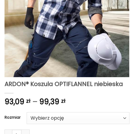
ARDON® Koszula OPTIFLANNEL niebieska
Zakres
93,09
–
99,39
zł
zł
cen:
od
Rozmiar
93,09 zł
do
ilość ARDON® Koszula OPTIFLANNEL niebieska