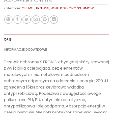
SKU:
PC-WINTER STRONG S3 47
Kategorie:
OBUWIE
,
TRZEWIKI
,
WINTER STRONG S3
,
ZIMOWE
OPIS
INFORMACJE DODATKOWE
Trzewik ochronny STRONG z bydlęcej skóry licowanej
z wyściółką ocieplającą, bez elementów
metalowych, z niemetalowym podnoskiem
ochronnym odpornym na uderzenia z energią 200 J i
zgniecenia 15kN oraz kevlarową wkładką
antyprzebiciową. Podeszwa z dwugęstościowego
poliuretanu PU/PU, antyelektrostatyczna,
antypoślizgowa i olejoodporna. Absorpcja energii w
części piętowej. Głęboki protektor zapewnia wysoką