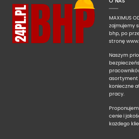
O NAS
MAXIMUS OD
zajmujemy s
bhp, po prze
stronę
www.
Naszym prio
bezpieczeńs
pracowników
asortyment 
konieczne a
pracy.
Proponujemy
cenie i jakoś
każdego klie