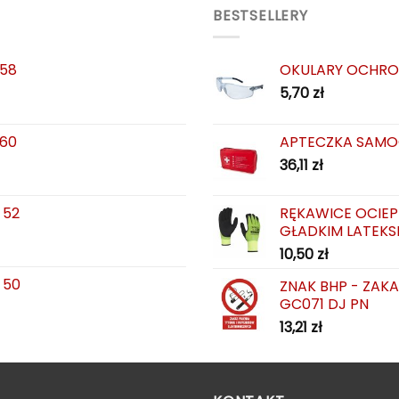
BESTSELLERY
 58
OKULARY OCHRO
5,70
zł
 60
APTECZKA SAMO
36,11
zł
 52
RĘKAWICE OCIEP
GŁADKIM LATEKS
10,50
zł
 50
ZNAK BHP - ZAK
GC071 DJ PN
13,21
zł