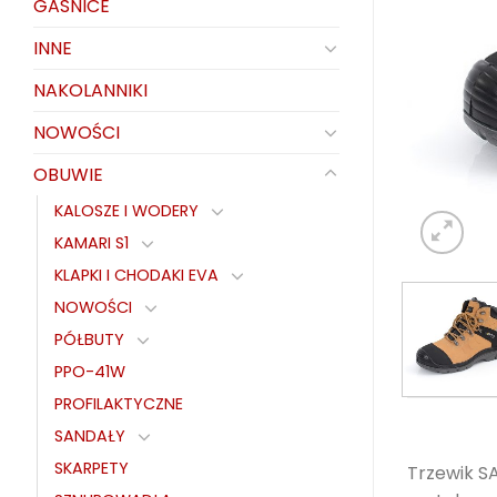
GAŚNICE
INNE
NAKOLANNIKI
NOWOŚCI
OBUWIE
KALOSZE I WODERY
KAMARI S1
KLAPKI I CHODAKI EVA
NOWOŚCI
PÓŁBUTY
PPO-41W
PROFILAKTYCZNE
SANDAŁY
SKARPETY
Trzewik S