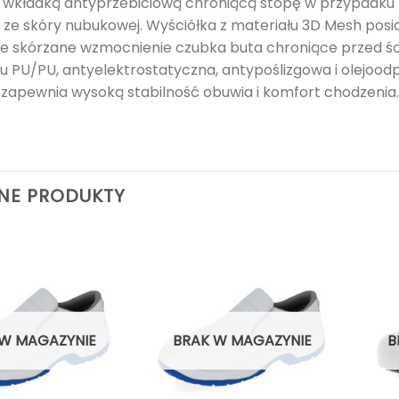
wkładką antyprzebiciową chroniącą stopę w przypadku 
ze skóry nubukowej. Wyściółka z materiału 3D Mesh posia
 skórzane wzmocnienie czubka buta chroniące przed ś
u PU/PU, antyelektrostatyczna, antypoślizgowa i olejoodp
 zapewnia wysoką stabilność obuwia i komfort chodzenia
NE PRODUKTY
 W MAGAZYNIE
BRAK W MAGAZYNIE
B