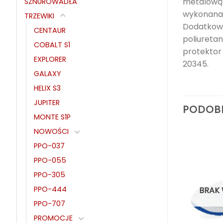
metalową 
SZNUROWADŁA
wykonana 
TRZEWIKI
Dodatkowe
CENTAUR
poliuretan
COBALT S1
protektor
EXPLORER
20345.
GALAXY
HELIX S3
JUPITER
PODOB
MONTE S1P
NOWOŚCI
PPO-037
PPO-055
PPO-305
PPO-444
AGAZYNIE
BRAK
PPO-707
PROMOCJE