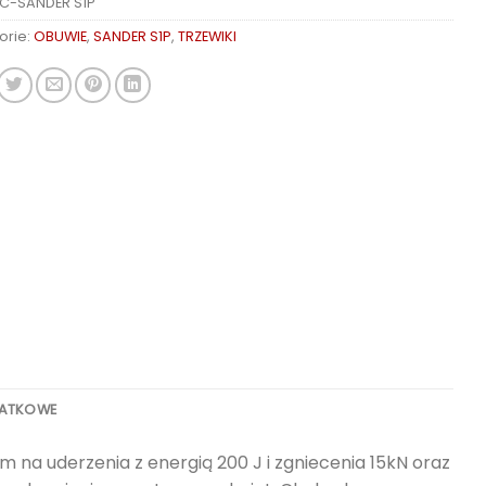
C-SANDER S1P
orie:
OBUWIE
,
SANDER S1P
,
TRZEWIKI
DATKOWE
a uderzenia z energią 200 J i zgniecenia 15kN oraz