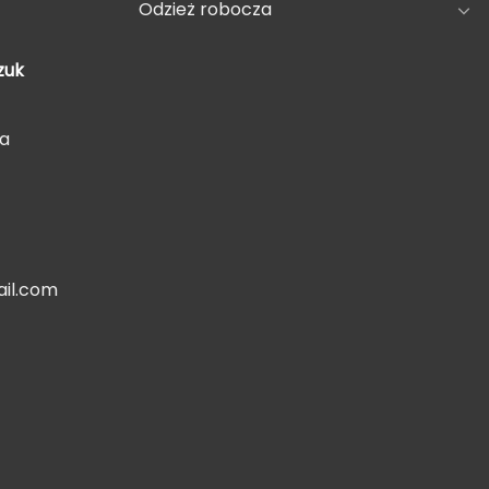
Odzież robocza
zuk
5a
il.com