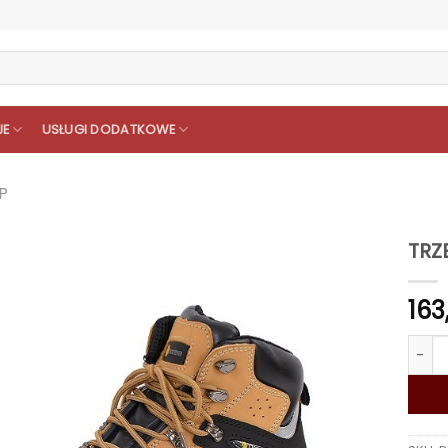
JE
USŁUGI DODATKOWE
P
TRZ
163
ilość