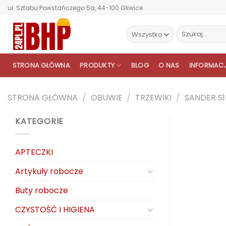
Przewiń
ul. Sztabu Powstańczego 5a, 44-100 Gliwice
do
zawartości
Szukaj:
STRONA GŁÓWNA
PRODUKTY
BLOG
O NAS
INFORMAC
STRONA GŁÓWNA
/
OBUWIE
/
TRZEWIKI
/
SANDER S1
KATEGORIE
APTECZKI
Artykuły robocze
Buty robocze
CZYSTOŚĆ I HIGIENA