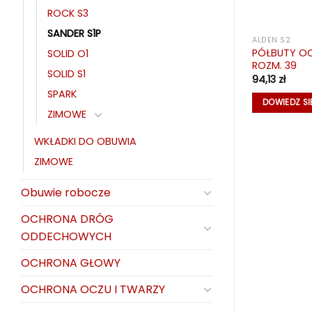
ROCK S3
SANDER S1P
VA
KLAPKI I CHODAKI EVA
ALDEN S2
CLOG BLACK
PÓŁBUTY OC
CHODAKI EVA ARCLOG LIME
SOLID O1
ROZM. 39
SOLID S1
39,56
zł
94,13
zł
SPARK
CEJ
DODAJ DO KOSZYKA
DOWIEDZ SI
ZIMOWE
WKŁADKI DO OBUWIA
ZIMOWE
Obuwie robocze
OCHRONA DRÓG
ODDECHOWYCH
OCHRONA GŁOWY
OCHRONA OCZU I TWARZY