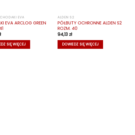
I CHODAKI EVA
ALDEN S2
KI EVA ARCLOG GREEN
PÓŁBUTY OCHRONNE ALDEN S2
41
ROZM. 40
ł
94,13
zł
DZ SIĘ WIĘCEJ
DOWIEDZ SIĘ WIĘCEJ