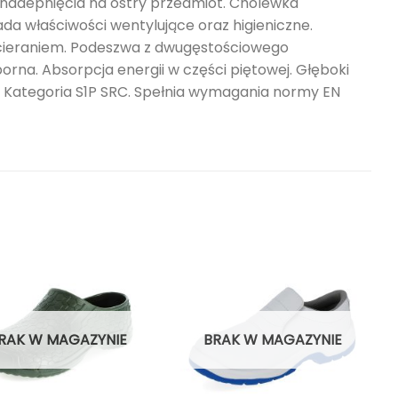
nadepnięcia na ostry przedmiot. Cholewka
da właściwości wentylujące oraz higieniczne.
cieraniem. Podeszwa z dwugęstościowego
orna. Absorpcja energii w części piętowej. Głęboki
. Kategoria S1P SRC. Spełnia wymagania normy EN
RAK W MAGAZYNIE
BRAK W MAGAZYNIE