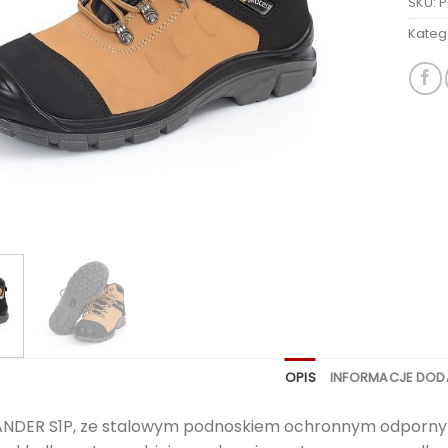
SKU:
P
Kateg
OPIS
INFORMACJE DO
ANDER S1P, ze stalowym podnoskiem ochronnym odpornym n