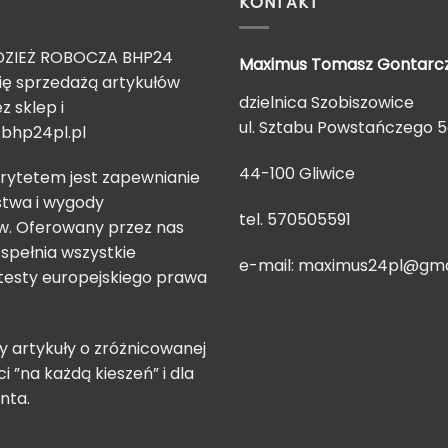
KONTAKT
ZIEŻ ROBOCZA BHP24
Maximus Tomasz
Gontarc
ię sprzedażą artykułów
dzielnica Szobiszowice
z sklep i
ul. Sztabu Powstańczego 
bhp24pl.pl
44-100 Gliwice
rytetem jest zapewnianie
twa i wygody
tel. 570505591
. Oferowany przez nas
spełnia wszystkie
e-mail:
maximus24pl@gma
testy europejskiego prawa
 artykuły o zróżnicowanej
ci ”na każdą kieszeń” i dla
nta.