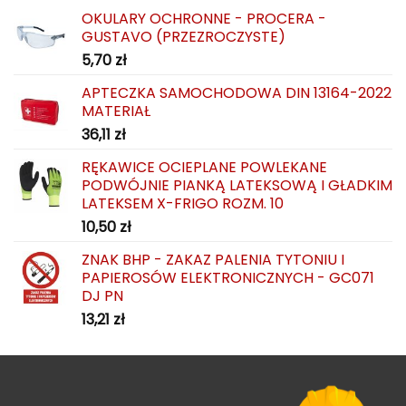
OKULARY OCHRONNE - PROCERA -
GUSTAVO (PRZEZROCZYSTE)
5,70
zł
APTECZKA SAMOCHODOWA DIN 13164-2022
MATERIAŁ
36,11
zł
RĘKAWICE OCIEPLANE POWLEKANE
PODWÓJNIE PIANKĄ LATEKSOWĄ I GŁADKIM
LATEKSEM X-FRIGO ROZM. 10
10,50
zł
ZNAK BHP - ZAKAZ PALENIA TYTONIU I
PAPIEROSÓW ELEKTRONICZNYCH - GC071
DJ PN
13,21
zł