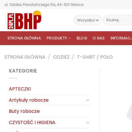
Przewiń
ul. Sztabu Powstańczego 5a, 44-100 Gliwice
do
zawartości
Szukaj:
STRONA GŁÓWNA
PRODUKTY
BLOG
O NAS
INFORMAC
STRONA GŁÓWNA
/
ODZIEŻ
/
T-SHIRT / POLO
KATEGORIE
APTECZKI
Artykuły robocze
Buty robocze
CZYSTOŚĆ I HIGIENA