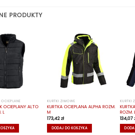
NE PRODUKTY
 OCIEPLANE
KURTKI ZIMOWE
KURTKI
K OCIEPLANY ALTO
KURTKA OCIEPLANA ALPHA ROZM.
KURTKA
 L
M
ROZM. 
173,42
zł
134,07
KOSZYKA
DODAJ DO KOSZYKA
DODA