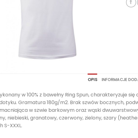
OPIS
INFORMACJE DO
ykonany w 100% z bawełny Ring Spun, charakteryzuje się
dotyku. Gramatura 180g/m2. Brak szwów bocznych, podwój
acniająca w szwie barkowym oraz wąski dwuwarstwowy śc
rny, niebieski, granatowy, czerwony, zielony, szary (heath
h S-XXXL.