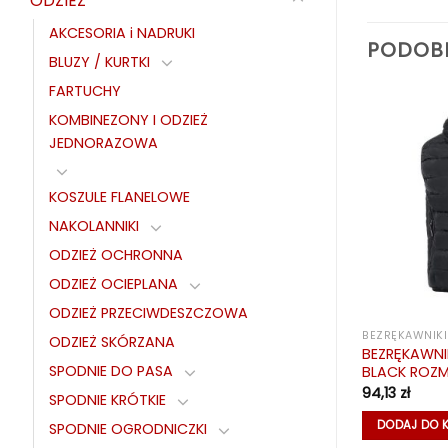
ODZIEŻ
AKCESORIA i NADRUKI
PODOB
BLUZY / KURTKI
FARTUCHY
KOMBINEZONY I ODZIEŻ
JEDNORAZOWA
KOSZULE FLANELOWE
AGAZYNIE
NAKOLANNIKI
ODZIEŻ OCHRONNA
ODZIEŻ OCIEPLANA
ODZIEŻ PRZECIWDESZCZOWA
KURTKI ZIMOWE
BEZRĘKAWNIKI
ODZIEŻ SKÓRZANA
A ALPER GRAY
KURTKA OCIEPLANA ALPER NAVY
BEZRĘKAWNI
SPODNIE DO PASA
ROZM. XXXL
BLACK ROZM.
134,07
zł
94,13
zł
SPODNIE KRÓTKIE
CEJ
DODAJ DO KOSZYKA
DODAJ DO 
SPODNIE OGRODNICZKI