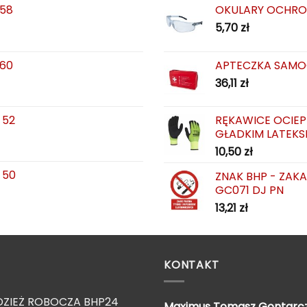
 58
OKULARY OCHRO
5,70
zł
 60
APTECZKA SAMO
36,11
zł
 52
RĘKAWICE OCIEP
GŁADKIM LATEKS
10,50
zł
 50
ZNAK BHP - ZAK
GC071 DJ PN
13,21
zł
KONTAKT
ZIEŻ ROBOCZA BHP24
Maximus Tomasz
Gontarc