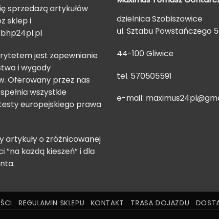
ię sprzedażą artykułów
dzielnica Szobiszowice
z sklep i
ul. Sztabu Powstańczego 
bhp24pl.pl
44-100 Gliwice
rytetem jest zapewnianie
twa i wygody
tel. 570505591
. Oferowany przez nas
spełnia wszystkie
e-mail:
maximus24pl@gma
testy europejskiego prawa
 artykuły o zróżnicowanej
ci ”na każdą kieszeń” i dla
nta.
ŚCI
REGULAMIN SKLEPU
KONTAKT
TRASA DOJAZDU
DOSTA