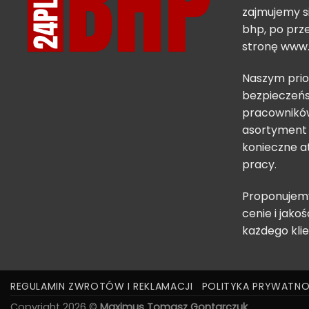
zajmujemy s
bhp, po prze
stronę
www.
Naszym prio
bezpieczeńs
pracowników
asortyment 
konieczne a
pracy.
Proponujemy
cenie i jakoś
każdego klie
REGULAMIN ZWROTÓW I REKLAMACJI
POLITYKA PRYWATNO
Copyright 2026 ©
Maximus Tomasz Gontarczuk