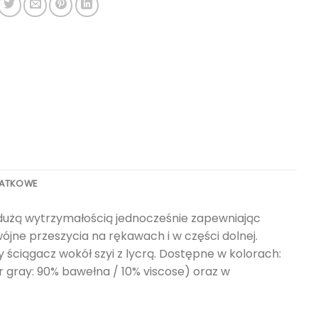
DATKOWE
 dużą wytrzymałością jednocześnie zapewniając
ne przeszycia na rękawach i w części dolnej.
iągacz wokół szyi z lycrą. Dostępne w kolorach:
er gray: 90% bawełna / 10% viscose) oraz w