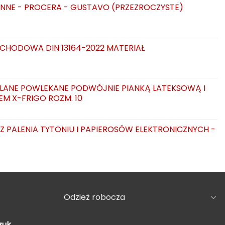
NNE - PROCERA - GUSTAVO (PRZEZROCZYSTE)
CHODOWA DIN 13164-2022 MATERIAŁ
LANE POWLEKANE PODWÓJNIE PIANKĄ LATEKSOWĄ I
EM X-FRIGO ROZM. 10
AZ PALENIA TYTONIU I PAPIEROSÓW ELEKTRONICZNYCH -
Odzież robocza
zuk