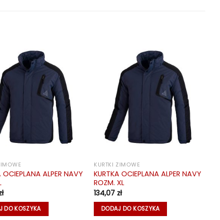
 ZIMOWE
KURTKI ZIMOWE
 OCIEPLANA ALPER NAVY
KURTKA OCIEPLANA ALPER NAVY
L
ROZM. XL
zł
134,07
zł
J DO KOSZYKA
DODAJ DO KOSZYKA