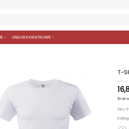
JE
USŁUGI DODATKOWE
T-S
16,
Brak 
SKU:
P
Kateg