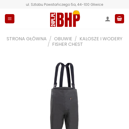
Przewiń
ul. Sztabu Powstańczego 5a, 44-100 Gliwice
do
zawartości
STRONA GŁÓWNA
/
OBUWIE
/
KALOSZE I WODERY
/
FISHER CHEST