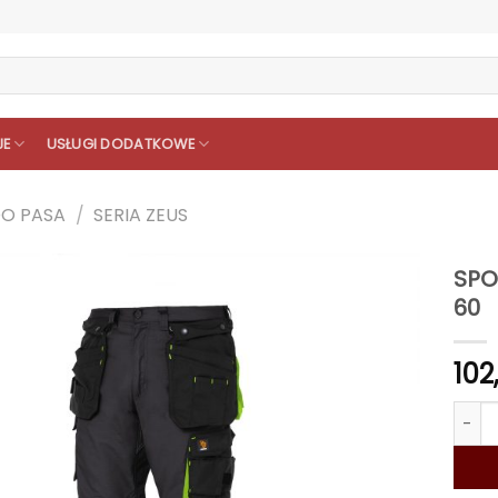
JE
USŁUGI DODATKOWE
DO PASA
/
SERIA ZEUS
SPO
60
102
ilość