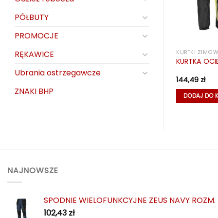
PÓŁBUTY
PROMOCJE
RĘKAWICE
KURTKI ZIMOWE
KURTKI ZIMO
ERA APRICO
KURTKA OCIEPLANA AURA ROZM.S
KURTKA OCI
Ubrania ostrzegawcze
186,93
zł
144,49
zł
ZNAKI BHP
KA
DODAJ DO KOSZYKA
DODAJ DO 
NAJNOWSZE
SPODNIE WIELOFUNKCYJNE ZEUS NAVY ROZM.
102,43
zł