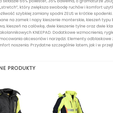
o składzie 65% poliester, 35% bawełna, o gramaturze 2
 „stretch”, który zwiększa swobodę ruchów i komfort u
ożliwość szybkiej zamiany spodni ZEUS w krótkie spodenki
nane na zamek i napy kieszenie monterskie, kieszeń typu 
a, kieszeń na calówkę, dwie kieszenie tylne oraz dwie kl
akolannikowych KNEEPAD. Dodatkowe wzmocnienia, rygle 
mocowania akcesoriów i narzędzi. Elementy odblaskowe 
fort noszenia. Przydatne szczególnie latem, jak i w prz
NE PRODUKTY