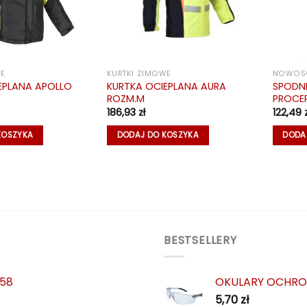
WE
KURTKI ZIMOWE
NOWOŚ
KURTKA OCIEPLANA AURA
SPODNI
EPLANA APOLLO
ROZM.M
PROCE
186,93
zł
122,49
KOSZYKA
DODAJ DO KOSZYKA
DODA
BESTSELLERY
 58
OKULARY OCHRO
5,70
zł