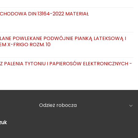
CHODOWA DIN 13164-2022 MATERIAŁ
LANE POWLEKANE PODWÓJNIE PIANKĄ LATEKSOWĄ I
EM X-FRIGO ROZM. 10
AZ PALENIA TYTONIU I PAPIEROSÓW ELEKTRONICZNYCH -
Odzież robocza
zuk