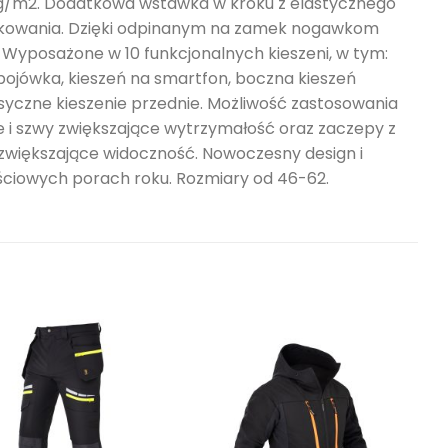
60g/m2. Dodatkowa wstawka w kroku z elastycznego
żytkowania. Dzięki odpinanym na zamek nogawkom
. Wyposażone w 10 funkcjonalnych kieszeni, w tym:
bojówka, kieszeń na smartfon, boczna kieszeń
asyczne kieszenie przednie. Możliwość zastosowania
i szwy zwiększające wytrzymałość oraz zaczepy z
zwiększające widoczność. Nowoczesny design i
ejściowych porach roku. Rozmiary od 46-62.