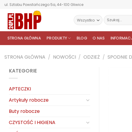
Przewiń
ul. Sztabu Powstańczego 5a, 44-100 Gliwice
do
zawartości
Szukaj:
STRONA GŁÓWNA
PRODUKTY
BLOG
O NAS
INFORMAC
STRONA GŁÓWNA
/
NOWOŚCI
/
ODZIEŻ
/
SPODNIE 
KATEGORIE
APTECZKI
Artykuły robocze
Buty robocze
CZYSTOŚĆ I HIGIENA