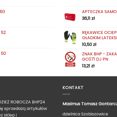
 60
APTECZKA SAMO
36,11
zł
 52
RĘKAWICE OCIEP
GŁADKIM LATEKS
10,50
zł
 50
ZNAK BHP - ZAK
GC071 DJ PN
13,21
zł
KONTAKT
ZIEŻ ROBOCZA BHP24
Maximus Tomasz
Gontarc
ię sprzedażą artykułów
dzielnica Szobiszowice
z sklep i