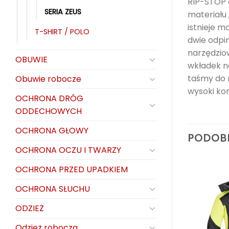
RIP-STOP 
SERIA ZEUS
materiału
istnieje m
T-SHIRT / POLO
dwie odpi
narzędziow
OBUWIE
wkładek n
taśmy do 
Obuwie robocze
wysoki kom
OCHRONA DRÓG
ODDECHOWYCH
OCHRONA GŁOWY
PODOB
OCHRONA OCZU I TWARZY
OCHRONA PRZED UPADKIEM
OCHRONA SŁUCHU
ODZIEŻ
Odzież robocza