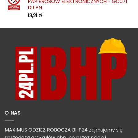
PAPIEROSÓW ELEKTRONICZNYCH - GC071
DJ PN
13,21
zł
O NAS
MAXIMUS ODZIEŻ ROBOCZA BHP24 zajmujemy się
sprzedażą artykułów bhp, po przez sklep i