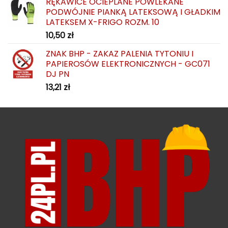
RĘKAWICE OCIEPLANE POWLEKANE
PODWÓJNIE PIANKĄ LATEKSOWĄ I GŁADKIM
LATEKSEM X-FRIGO ROZM. 10
10,50
zł
ZNAK BHP - ZAKAZ PALENIA TYTONIU I
PAPIEROSÓW ELEKTRONICZNYCH - GC071
DJ PN
13,21
zł