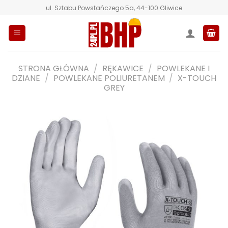
Przewiń
ul. Sztabu Powstańczego 5a, 44-100 Gliwice
do
zawartości
STRONA GŁÓWNA
/
RĘKAWICE
/
POWLEKANE I
DZIANE
/
POWLEKANE POLIURETANEM
/
X-TOUCH
GREY