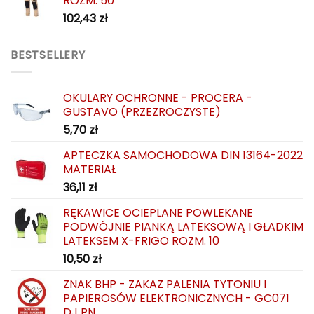
ROZM. 50
102,43
zł
BESTSELLERY
OKULARY OCHRONNE - PROCERA -
GUSTAVO (PRZEZROCZYSTE)
5,70
zł
APTECZKA SAMOCHODOWA DIN 13164-2022
MATERIAŁ
36,11
zł
RĘKAWICE OCIEPLANE POWLEKANE
PODWÓJNIE PIANKĄ LATEKSOWĄ I GŁADKIM
LATEKSEM X-FRIGO ROZM. 10
10,50
zł
ZNAK BHP - ZAKAZ PALENIA TYTONIU I
PAPIEROSÓW ELEKTRONICZNYCH - GC071
DJ PN