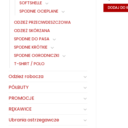
SOFTSHELLE
KA
DODAJ DO KOSZYKA
DODAJ DO 
SPODNIE OCIEPLANE
ODZIEŻ PRZECIWDESZCZOWA
ODZIEŻ SKÓRZANA
SPODNIE DO PASA
SPODNIE KRÓTKIE
SPODNIE OGRODNICZKI
T-SHIRT / POLO
Odzież robocza
PÓŁBUTY
PROMOCJE
RĘKAWICE
Ubrania ostrzegawcze