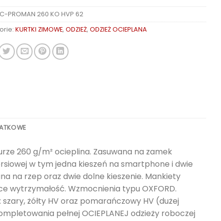
C-PROMAN 260 KO HVP 62
orie:
KURTKI ZIMOWE
,
ODZIEŻ
,
ODZIEŻ OCIEPLANA
DATKOWE
turze 260 g/m² ocieplina. Zasuwana na zamek
iersiowej w tym jedna kieszeń na smartphone i dwie
nana na rzep oraz dwie dolne kieszenie. Mankiety
jące wytrzymałość. Wzmocnienia typu OXFORD.
 szary, żółty HV oraz pomarańczowy HV (dużej
ompletowania pełnej OCIEPLANEJ odzieży roboczej