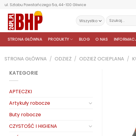
Przewiń
ul. Sztabu Powstańczego 5a, 44-100 Gliwice
do
zawartości
Szukaj:
STRONA GŁÓWNA
PRODUKTY
BLOG
O NAS
INFORMAC
STRONA GŁÓWNA
/
ODZIEŻ
/
ODZIEŻ OCIEPLANA
/
K
KATEGORIE
APTECZKI
Artykuły robocze
Buty robocze
CZYSTOŚĆ I HIGIENA