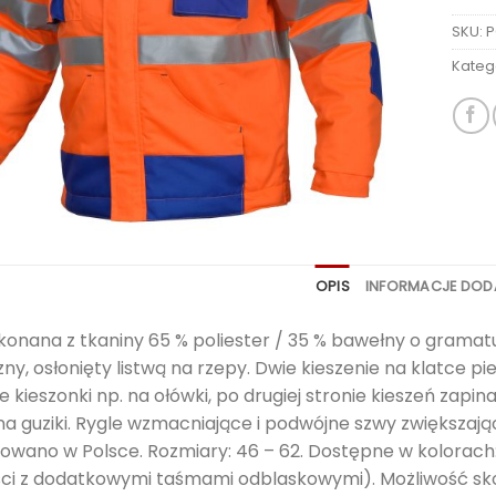
SKU:
P
Kateg
OPIS
INFORMACJE DO
konana z tkaniny 65 % poliester / 35 % bawełny o grama
ny, osłonięty listwą na rzepy. Dwie kieszenie na klatce p
e kieszonki np. na ołówki, po drugiej stronie kieszeń zapi
na guziki. Rygle wzmacniające i podwójne szwy zwiększa
wano w Polsce. Rozmiary: 46 – 62. Dostępne w kolorach:
ci z dodatkowymi taśmami odblaskowymi). Możliwość sk