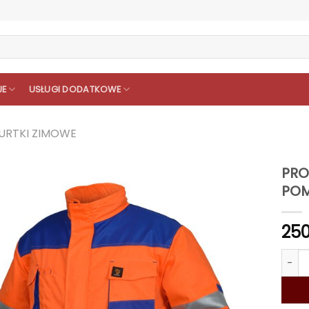
JE
USŁUGI DODATKOWE
URTKI ZIMOWE
PRO
POM
25
iloś