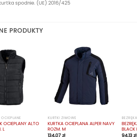
urtka spodnie. (UE) 2016/425
NE PRODUKTY
 OCIEPLANE
KURTKI ZIMOWE
BEZRĘKA
K OCIEPLANY ALTO
KURTKA OCIEPLANA ALPER NAVY
BEZRĘK
 L
ROZM. M
BLACK 
134,07
zł
94,13
zł