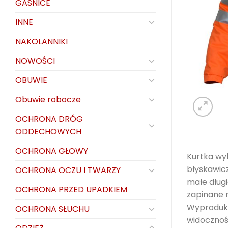
GAŚNICE
INNE
NAKOLANNIKI
NOWOŚCI
OBUWIE
Obuwie robocze
OCHRONA DRÓG
ODDECHOWYCH
OCHRONA GŁOWY
Kurtka wy
błyskawicz
OCHRONA OCZU I TWARZY
małe długi
OCHRONA PRZED UPADKIEM
zapinane 
Wyproduko
OCHRONA SŁUCHU
widocznoś