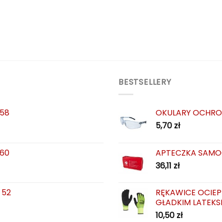
BESTSELLERY
 58
OKULARY OCHRO
5,70
zł
 60
APTECZKA SAMO
36,11
zł
 52
RĘKAWICE OCIEP
GŁADKIM LATEKS
10,50
zł