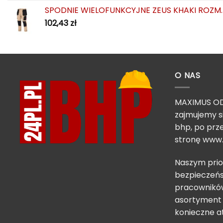
SPODNIE WIELOFUNKCYJNE ZEUS KHAKI ROZM.
102,43
zł
O NAS
MAXIMUS OD
zajmujemy s
bhp, po prze
stronę
www.
Naszym prio
bezpieczeńs
pracowników
asortyment 
konieczne a