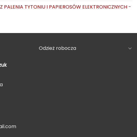
AZ PALENIA TYTONIU I PAPIEROSÓW ELEKTRONICZNYCH -
Odzież robocza
zuk
5a
il.com