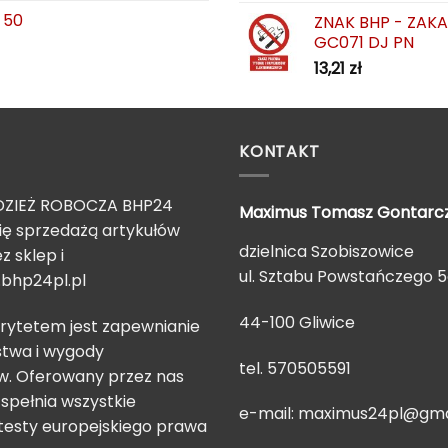
 50
ZNAK BHP - ZAK
GC071 DJ PN
13,21
zł
KONTAKT
ZIEŻ ROBOCZA BHP24
Maximus Tomasz
Gontarc
ię sprzedażą artykułów
dzielnica Szobiszowice
z sklep i
ul. Sztabu Powstańczego 
bhp24pl.pl
44-100 Gliwice
rytetem jest zapewnianie
twa i wygody
tel. 570505591
. Oferowany przez nas
spełnia wszystkie
e-mail:
maximus24pl@gma
testy europejskiego prawa