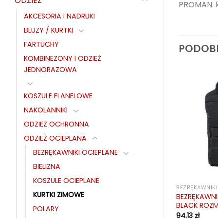
ODZIEŻ
PROMAN: k
AKCESORIA i NADRUKI
BLUZY / KURTKI
FARTUCHY
PODOB
KOMBINEZONY I ODZIEŻ
JEDNORAZOWA
KOSZULE FLANELOWE
NAKOLANNIKI
ODZIEŻ OCHRONNA
ODZIEŻ OCIEPLANA
BEZRĘKAWNIKI OCIEPLANE
BIELIZNA
KOSZULE OCIEPLANE
PLANE
KURTKI ZIMOWE
BEZRĘKAWNIKI
KURTKI ZIMOWE
IEPLANY ALTO
BEZRĘKAWNI
KURTKA OCIEPLANA ALPER NAVY
BLACK ROZM.
POLARY
134,07
zł
94,13
zł