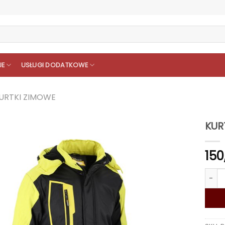
JE
USŁUGI DODATKOWE
URTKI ZIMOWE
KUR
150
ilość