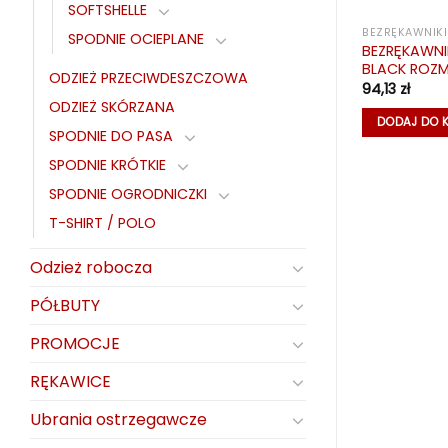
SOFTSHELLE
KURTKI ZIMOWE
BEZRĘKAWNIKI
SPODNIE OCIEPLANE
BEZRĘKAWNI
NA ALPER NAVY
KURTKA OCIEPLANA ALPER GRAY
BLACK ROZM.
ODZIEŻ PRZECIWDESZCZOWA
134,07
zł
94,13
zł
ODZIEŻ SKÓRZANA
KA
DODAJ DO KOSZYKA
DODAJ DO 
SPODNIE DO PASA
SPODNIE KRÓTKIE
SPODNIE OGRODNICZKI
T-SHIRT / POLO
Odzież robocza
PÓŁBUTY
PROMOCJE
RĘKAWICE
Ubrania ostrzegawcze