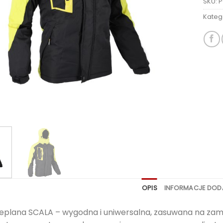
SKU:
P
Kateg
OPIS
INFORMACJE DO
ieplana SCALA – wygodna i uniwersalna, zasuwana na zame