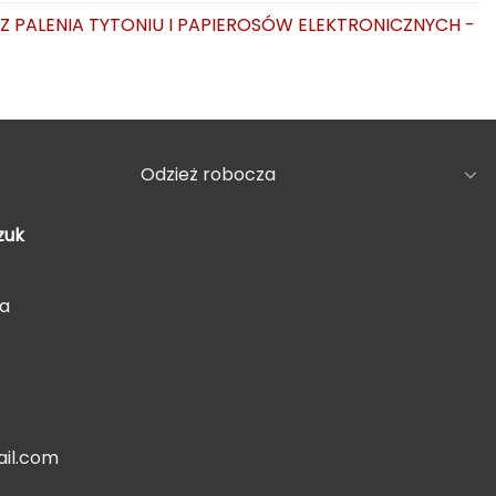
AZ PALENIA TYTONIU I PAPIEROSÓW ELEKTRONICZNYCH -
Odzież robocza
zuk
5a
il.com