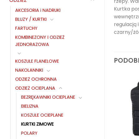
ODZIEŻ
rzepy. Wa
Kurtka pos
AKCESORIA i NADRUKI
wewnętrzn
BLUZY / KURTKI
regulacją 
FARTUCHY
czarny/żół
KOMBINEZONY I ODZIEŻ
JEDNORAZOWA
PODOB
KOSZULE FLANELOWE
NAKOLANNIKI
ODZIEŻ OCHRONNA
ODZIEŻ OCIEPLANA
BEZRĘKAWNIKI OCIEPLANE
BIELIZNA
KOSZULE OCIEPLANE
KURTKI ZIMOWE
POLARY