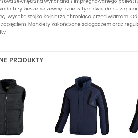
rstwa zewnętrzna wykonana z impregnowanego poliestru, 
iada trzy kieszenie zewnętrzne w tym dwie dolne zapinane
ą. Wysoka stójka kołnierza chroniąca przed wiatrem. 
i zapięciem. Mankiety zakończone ściągaczem oraz regula
ty.
NE PRODUKTY