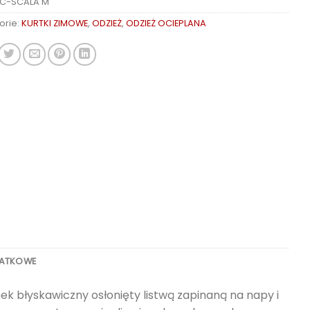
C-SCALA M
orie:
KURTKI ZIMOWE
,
ODZIEŻ
,
ODZIEŻ OCIEPLANA
DATKOWE
k błyskawiczny osłonięty listwą zapinaną na napy i