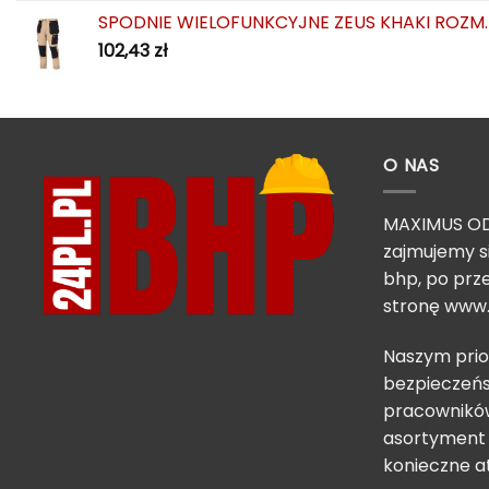
SPODNIE WIELOFUNKCYJNE ZEUS KHAKI ROZM.
102,43
zł
O NAS
MAXIMUS OD
zajmujemy s
bhp, po prze
stronę
www.
Naszym prio
bezpieczeńs
pracowników
asortyment 
konieczne a