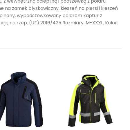
z wewnętrzną ociepliną i podszewką z polaru.
 na zamek błyskawiczny, kieszeń na piersi i kieszeń
Odpinany, wypodszewkowany polarem kaptur z
cją na rzep. (UE) 2016/425 Rozmiary: M-XXXL. Kolor: