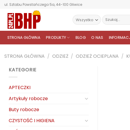
Przewiń
ul. Sztabu Powstańczego 5a, 44-100 Gliwice
do
zawartości
Szukaj:
STRONA GŁÓWNA
PRODUKTY
BLOG
O NAS
INFORMAC
STRONA GŁÓWNA
/
ODZIEŻ
/
ODZIEŻ OCIEPLANA
/
K
KATEGORIE
APTECZKI
Artykuły robocze
Buty robocze
CZYSTOŚĆ I HIGIENA