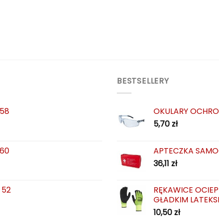
BESTSELLERY
 58
OKULARY OCHRO
5,70
zł
 60
APTECZKA SAMO
36,11
zł
 52
RĘKAWICE OCIEP
GŁADKIM LATEKS
10,50
zł