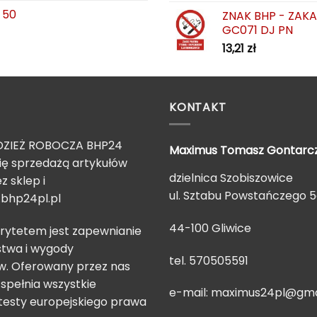
 50
ZNAK BHP - ZAK
GC071 DJ PN
13,21
zł
KONTAKT
ZIEŻ ROBOCZA BHP24
Maximus Tomasz
Gontarc
ię sprzedażą artykułów
dzielnica Szobiszowice
z sklep i
ul. Sztabu Powstańczego 
bhp24pl.pl
44-100 Gliwice
rytetem jest zapewnianie
twa i wygody
tel. 570505591
. Oferowany przez nas
spełnia wszystkie
e-mail:
maximus24pl@gma
testy europejskiego prawa