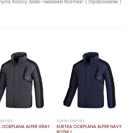
mi. Kolory: biało-niebieski Rozmiar: L Opakowanie: 1
 ZIMOWE
KURTKI ZIMOWE
 OCIEPLANA ALPER GRAY
KURTKA OCIEPLANA ALPER NAVY
L
ROZM. L