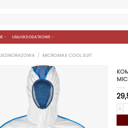
JE
USŁUGI DODATKOWE
Ż JEDNORAZOWA
/
MICROMAX COOL SUIT
KOM
MIC
29
ilość