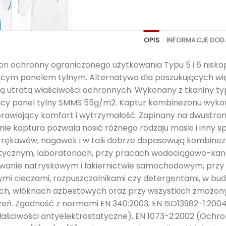
OPIS
INFORMACJE DO
n ochronny ograniczonego użytkowania Typu 5 i 6 niskopy
cym panelem tylnym. Alternatywa dla poszukujących wię
zą utratą właściwości ochronnych. Wykonany z tkaniny t
cy panel tylny SMMS 55g/m2. Kaptur kombinezonu wykona
prawiający komfort i wytrzymałość. Zapinany na dwustro
enie kaptura pozwala nosić różnego rodzaju maski i inny
 rękawów, nogawek i w talii dobrze dopasowują kombinez
ycznym, laboratoriach, przy pracach wodociągowo-kanal
wanie natryskowym i lakiernictwie samochodowym, prz
mi cieczami, rozpuszczalnikami czy detergentami, w bu
ch, włóknach azbestowych oraz przy wszystkich zmożony
ń. Zgodność z normami EN 340:2003, EN ISO13982-1:2004/A
łaściwości antyelektrostatyczne), EN 1073-2:2002 (Ochr