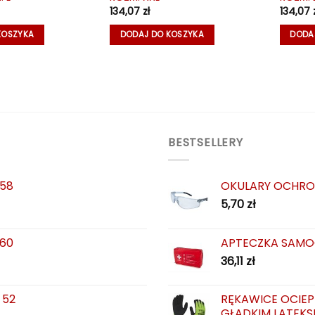
134,07
zł
134,07
KOSZYKA
DODAJ DO KOSZYKA
DODA
BESTSELLERY
 58
OKULARY OCHRO
5,70
zł
 60
APTECZKA SAMO
36,11
zł
 52
RĘKAWICE OCIEP
GŁADKIM LATEKS