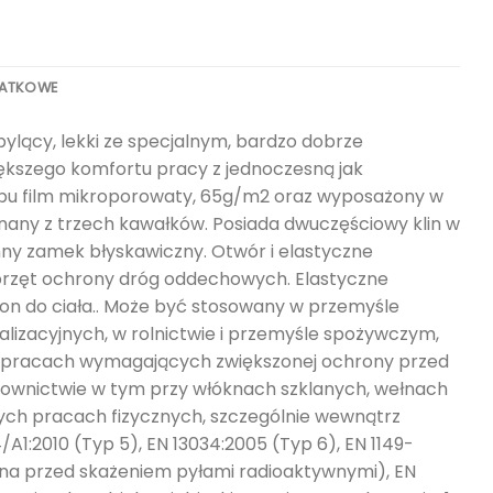
DATKOWE
lący, lekki ze specjalnym, bardzo dobrze
kszego komfortu pracy z jednoczesną jak
ypu film mikroporowaty, 65g/m2 oraz wyposażony w
ny z trzech kawałków. Posiada dwuczęściowy klin w
nny zamek błyskawiczny. Otwór i elastyczne
 sprzęt ochrony dróg oddechowych. Elastyczne
on do ciała.. Może być stosowany w przemyśle
izacyjnych, w rolnictwie i przemyśle spożywczym,
y pracach wymagających zwiększonej ochrony przed
downictwie w tym przy włóknach szklanych, wełnach
ch pracach fizycznych, szczególnie wewnątrz
1:2010 (Typ 5), EN 13034:2005 (Typ 6), EN 1149-
ona przed skażeniem pyłami radioaktywnymi), EN