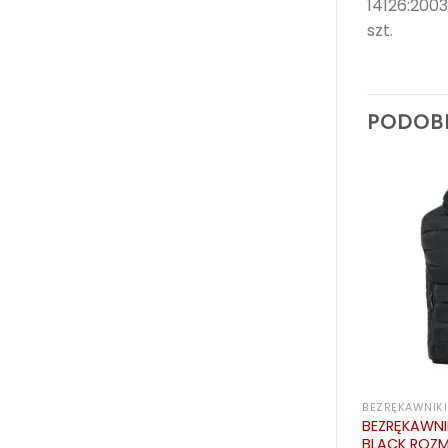
14126:2003
szt.
PODOB
KURTKI ZIMOWE
BEZRĘKAWNIKI
A ALPER GRAY
KURTKA OCIEPLANA ALPHA ROZM.
BEZRĘKAWNI
XXXL
BLACK ROZM.