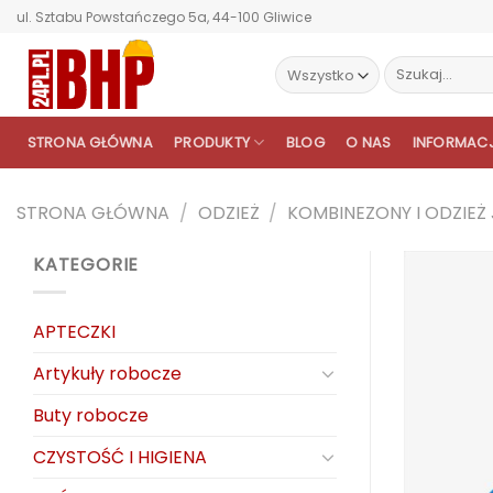
Przewiń
ul. Sztabu Powstańczego 5a, 44-100 Gliwice
do
zawartości
Szukaj:
STRONA GŁÓWNA
PRODUKTY
BLOG
O NAS
INFORMAC
STRONA GŁÓWNA
/
ODZIEŻ
/
KOMBINEZONY I ODZIE
KATEGORIE
APTECZKI
Artykuły robocze
Buty robocze
CZYSTOŚĆ I HIGIENA