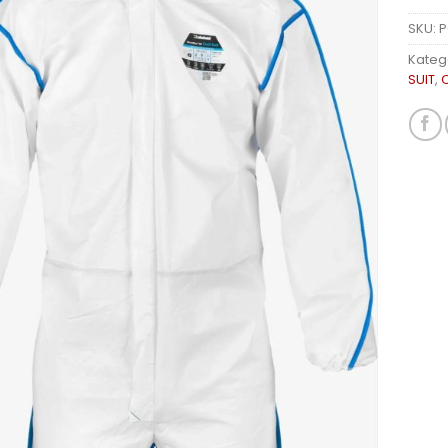
SKU:
P
Kateg
SUIT
,
O