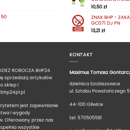
10,50
zł
 50
ZNAK BHP - ZAK
GC071 DJ PN
13,21
zł
KONTAKT
ZIEŻ ROBOCZA BHP24
Maximus Tomasz
Gontarc
ię sprzedażą artykułów
dzielnica Szobiszowice
z sklep i
ul. Sztabu Powstańczego 
bhp24pl.pl
44-100 Gliwice
rytetem jest zapewnianie
twa i wygody
tel. 570505591
. Oferowany przez nas
spełnia wszystkie