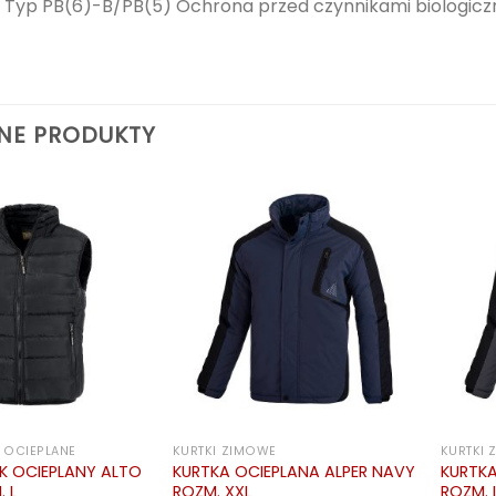
 Typ PB(6)-B/PB(5) Ochrona przed czynnikami biologiczny
NE PRODUKTY
 OCIEPLANE
KURTKI ZIMOWE
KURTKI
K OCIEPLANY ALTO
KURTKA OCIEPLANA ALPER NAVY
KURTKA
 L
ROZM. XXL
ROZM. 