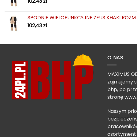
102,43
zł
SPODNIE WIELOFUNKCYJNE ZEUS KHAKI ROZM.
102,43
zł
O NAS
MAXIMUS OD
zajmujemy s
bhp, po prze
stronę
www.
Naszym prio
bezpieczeńs
pracowników
asortyment 