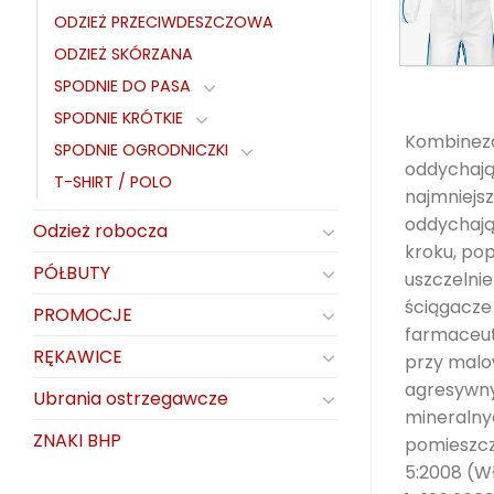
ODZIEŻ PRZECIWDESZCZOWA
ODZIEŻ SKÓRZANA
SPODNIE DO PASA
SPODNIE KRÓTKIE
Kombinezo
SPODNIE OGRODNICZKI
oddychają
T-SHIRT / POLO
najmniejs
oddychają
Odzież robocza
kroku, po
PÓŁBUTY
uszczelni
ściągacze
PROMOCJE
farmaceut
RĘKAWICE
przy malo
agresywny
Ubrania ostrzegawcze
mineralny
ZNAKI BHP
pomieszcze
5:2008 (W