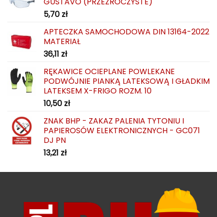
GUSTAVO (PRZEZROCZYSTE)
5,70
zł
APTECZKA SAMOCHODOWA DIN 13164-2022
MATERIAŁ
36,11
zł
RĘKAWICE OCIEPLANE POWLEKANE
PODWÓJNIE PIANKĄ LATEKSOWĄ I GŁADKIM
LATEKSEM X-FRIGO ROZM. 10
10,50
zł
ZNAK BHP - ZAKAZ PALENIA TYTONIU I
PAPIEROSÓW ELEKTRONICZNYCH - GC071
DJ PN
13,21
zł