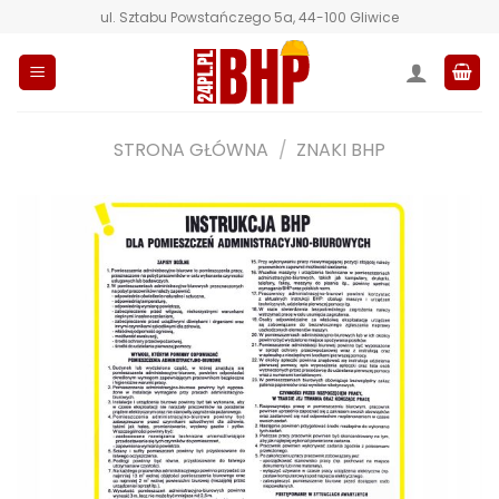
Przewiń
ul. Sztabu Powstańczego 5a, 44-100 Gliwice
do
zawartości
STRONA GŁÓWNA
/
ZNAKI BHP